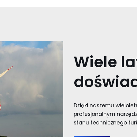
Wiele la
doświad
Dzięki naszemu wielole
profesjonalnym narzęd
stanu technicznego turb