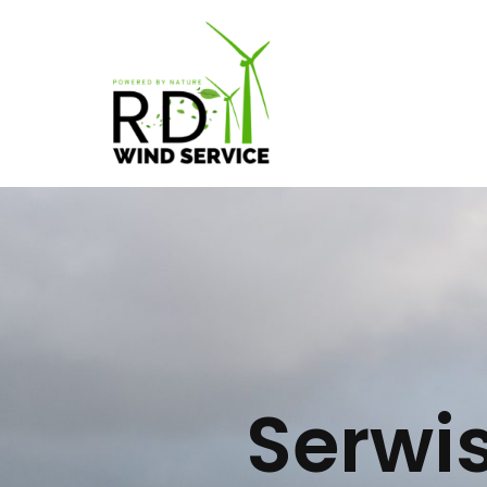
Przejdź
do
treści
Serwi